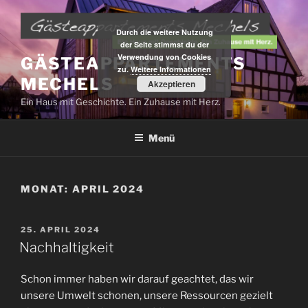
Zum
Inhalt
Durch die weitere Nutzung
springen
der Seite stimmst du der
Verwendung von Cookies
GÄSTEAPPARTEMENTS
zu.
Weitere Informationen
MECHELS
Akzeptieren
Ein Haus mit Geschichte. Ein Zuhause mit Herz.
Menü
MONAT:
APRIL 2024
VERÖFFENTLICHT
25. APRIL 2024
AM
Nachhaltigkeit
Schon immer haben wir darauf geachtet, das wir
unsere Umwelt schonen, unsere Ressourcen gezielt